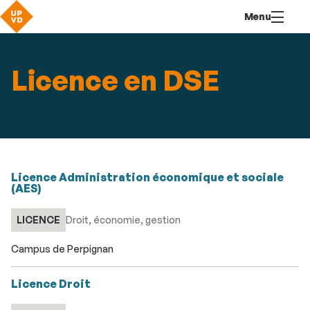
Aller
Navigation
Accès
Connexion
Menu
au
directs
contenu
Licence en DSE
Licence Administration économique et sociale
(AES)
LICENCE
Droit, économie, gestion
Campus de Perpignan
Licence Droit