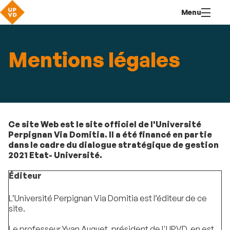
Aller
Navigation
Accès
Connexion
Menu
au
directs
contenu
Mentions légales
Ce site Web est le site officiel de l'Université
Perpignan Via Domitia. Il a été financé en partie
dans le cadre du dialogue stratégique de gestion
2021 Etat- Université.
Éditeur
L’Université Perpignan Via Domitia est l’éditeur de ce
site.
Le professeur Yvan Auguet, président de l'UPVD, en est