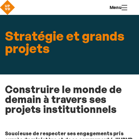
Aller
Navigation
Accès
Connexion
Menu
au
directs
contenu
Stratégie et grands
projets
Construire le monde de
demain à travers ses
projets institutionnels
Soucieuse de respecter ses engagements pris